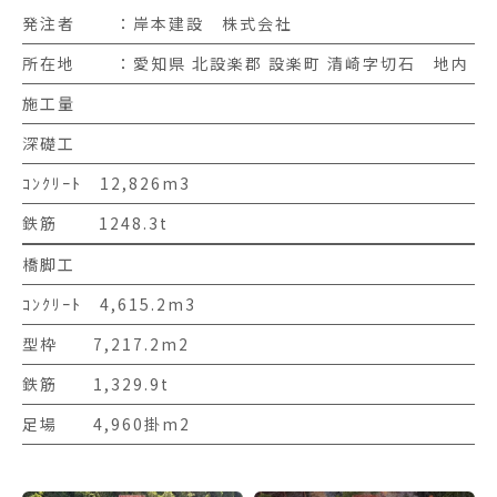
発注者
岸本建設 株式会社
所在地
愛知県 北設楽郡 設楽町 清崎字切石 地内
施工量
深礎工
ｺﾝｸﾘｰﾄ 12,826m3
鉄筋 1248.3t
橋脚工
ｺﾝｸﾘｰﾄ 4,615.2m3
型枠 7,217.2m2
鉄筋 1,329.9t
足場 4,960掛m2