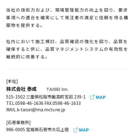
当社の技術力および、現場管理能力の向上を図り、要求
事項への適合を確実にして発注者の満足と信頼を得る構
築物を提供する。
社内において施工検討、品質確認の強化を図り、品質を
確保すると供に、品質マネジメントシステムの有効性を
継続的に改善する。
[本社]
株式会社 泰成
TAISEI Inc.
515-1502 三重県松阪市飯高町宮前 239-1
MAP
TEL.0598-46-1636 FAX.0598-46-1633
MAIL.k-taisei@ma.mctv.ne.jp
[石巻事務所]
986-0005 宮城県石巻市大瓜上宿
MAP